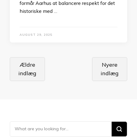
formår Aarhus at balancere respekt for det
historiske med …
AUGUST 29, 2025
Navigation
Ældre
Nyere
til
indlæg
indlæg
indlæg
Looking
for