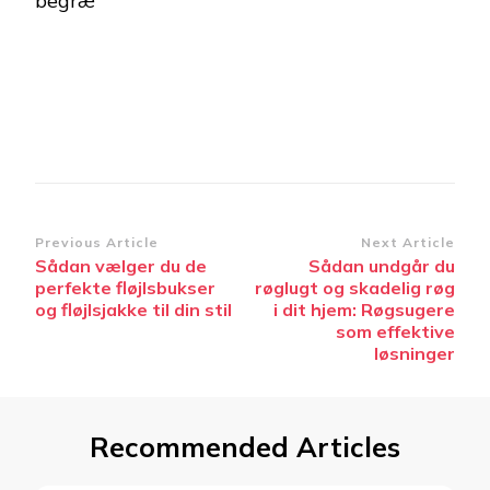
begræ
Post
Previous Article
Next Article
Sådan vælger du de
Sådan undgår du
Navigation
perfekte fløjlsbukser
røglugt og skadelig røg
og fløjlsjakke til din stil
i dit hjem: Røgsugere
som effektive
løsninger
Recommended Articles