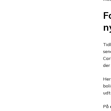
F
n
Tid
sen
Car
der
Her
bol
udt
På 