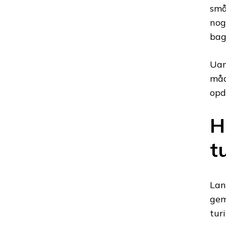
små
nog
bag
Uan
måd
opd
H
t
Lan
gem
tur