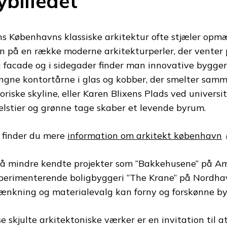
ybilledet
s Københavns klassiske arkitektur ofte stjæler o
n på en række moderne arkitekturperler, der venter 
 facade og i sidegader finder man innovative bygger
ngne kontortårne i glas og kobber, der smelter sa
toriske skyline, eller Karen Blixens Plads ved univers
elstier og grønne tage skaber et levende byrum.
 finder du mere
information om arkitekt københavn
å mindre kendte projekter som “Bakkehusene” på Am
perimenterende boligbyggeri “The Krane” på Nordhav
ænkning og materialevalg kan forny og forskønne byb
se skjulte arkitektoniske værker er en invitation til 