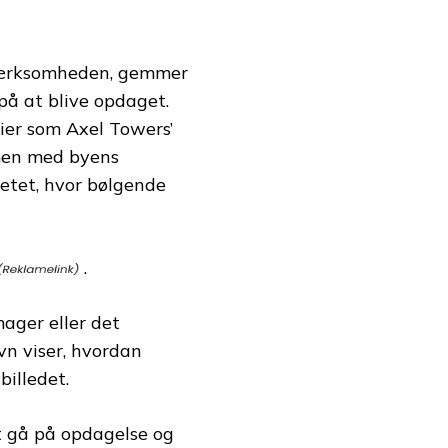
pmærksomheden, gemmer
på at blive opdaget.
ier som Axel Towers’
mmen med byens
itetet, hvor bølgende
.
ager eller det
n viser, hvordan
illedet.
at gå på opdagelse og