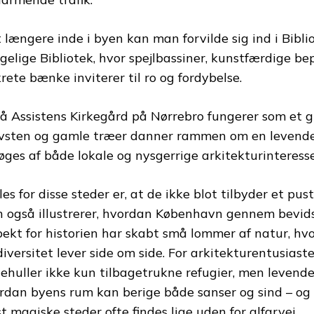
t længere inde i byen kan man forvilde sig ind i Bib
gelige Bibliotek, hvor spejlbassiner, kunstfærdige be
krete bænke inviterer til ro og fordybelse.
å Assistens Kirkegård på Nørrebro fungerer som et gr
vsten og gamle træer danner rammen om en levende 
øges af både lokale og nysgerrige arkitekturinteress
les for disse steder er, at de ikke blot tilbyder et p
 også illustrerer, hvordan København gennem bevid
pekt for historien har skabt små lommer af natur, hvo
diversitet lever side om side. For arkitekturentusiast
ehuller ikke kun tilbagetrukne refugier, men levend
rdan byens rum kan berige både sanser og sind – og 
t magiske steder ofte findes lige uden for alfarvej.