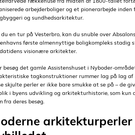
telfarvede rækkehuse fra midten af 1800-tallet fort
aniserede arbejderboliger og et pionerarbejde inden f
igbyggeri og sundhedsarkitektur.
 du en tur på Vesterbro, kan du snuble over Absalon
enhavns første almennyttige boligkompleks stadig s
datidens visionære arkitekter.
er besøg det gamle Assistenshuset i Nyboder-området
akteristiske tagkonstruktioner rummer lag på lag af
se skjulte perler er ikke bare smukke at se på – de gi
blik i byens udvikling og arkitekturhistorie, som kun
m fra deres besøg.
oderne arkitekturperler