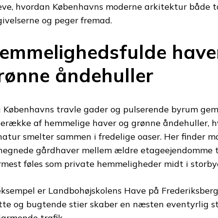
eve, hvordan Københavns moderne arkitektur både ta
ivelserne og peger fremad.
emmelighedsfulde have
rønne åndehuller
 Københavns travle gader og pulserende byrum gem
lerække af hemmelige haver og grønne åndehuller, h
natur smelter sammen i fredelige oaser. Her finder ma
hegnede gårdhaver mellem ældre etageejendomme til 
mest føles som private hemmeligheder midt i storby
eksempel er Landbohøjskolens Have på Frederiksberg
tte og bugtende stier skaber en næsten eventyrlig st
 larmende trafik.