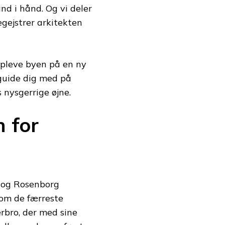
nd i hånd. Og vi deler
egejstrer arkitekten
 opleve byen på en ny
 guide dig med på
 nysgerrige øjne.
n for
 og Rosenborg
om de færreste
erbro, der med sine