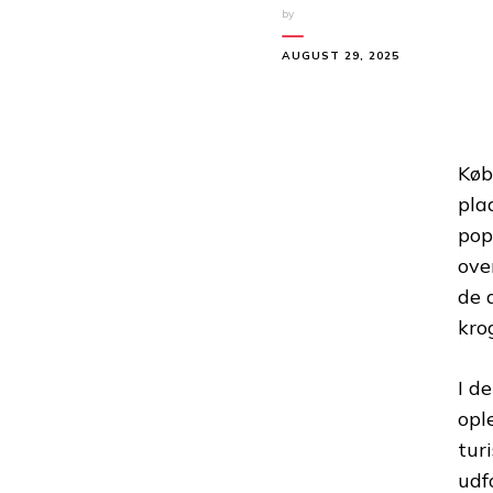
by
AUGUST 29, 2025
Køb
pla
pop
ove
de 
krog
I d
opl
tur
udf