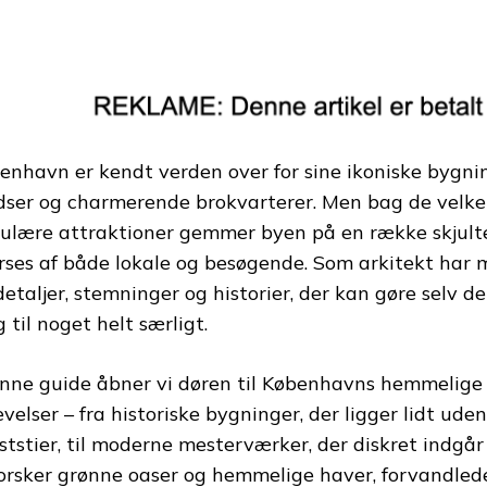
enhavn er kendt verden over for sine ikoniske bygnin
dser og charmerende brokvarterer. Men bag de velke
ulære attraktioner gemmer byen på en række skjulte 
rses af både lokale og besøgende. Som arkitekt har ma
detaljer, stemninger og historier, der kan gøre selv 
 til noget helt særligt.
enne guide åbner vi døren til Københavns hemmelige 
evelser – fra historiske bygninger, der ligger lidt ud
iststier, til moderne mesterværker, der diskret indgår 
orsker grønne oaser og hemmelige haver, forvandlede