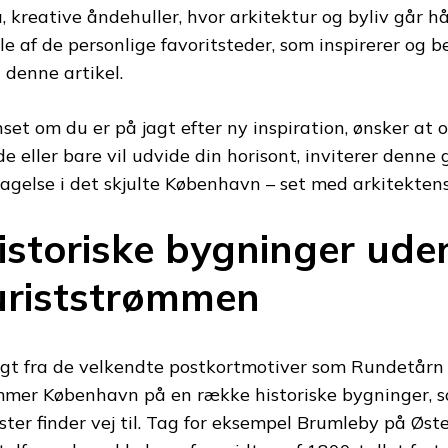
, kreative åndehuller, hvor arkitektur og byliv går hå
le af de personlige favoritsteder, som inspirerer og b
 denne artikel.
set om du er på jagt efter ny inspiration, ønsker at
e eller bare vil udvide din horisont, inviterer denne
agelse i det skjulte København – set med arkitektens
istoriske bygninger ude
uriststrømmen
gt fra de velkendte postkortmotiver som Rundetårn
mer København på en række historiske bygninger, s
ister finder vej til. Tag for eksempel Brumleby på Øst