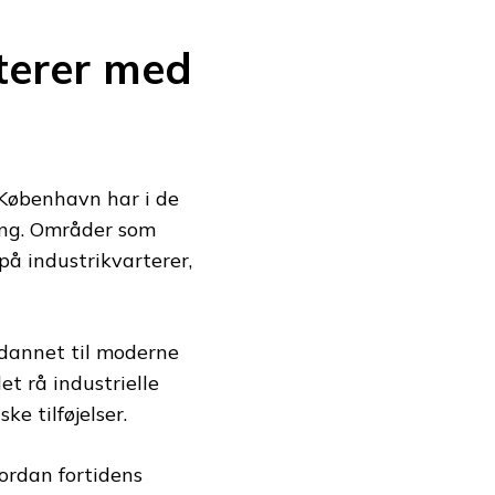
terer med
 København har i de
ng. Områder som
å industrikvarterer,
mdannet til moderne
et rå industrielle
e tilføjelser.
ordan fortidens