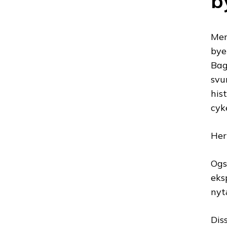
b
Men
bye
Bag
svu
his
cyk
Her
Ogs
eks
nyt
Dis