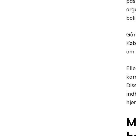
pas
org
bol
Går
Køb
om 
Ell
kar
Dis
ind
hje
M