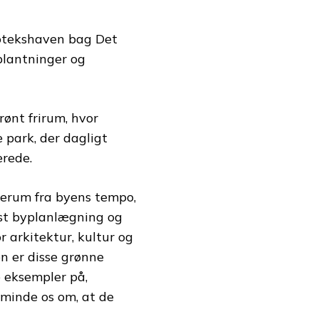
liotekshaven bag Det
plantninger og
ønt frirum, hvor
park, der dagligt
erede.
usterum fra byens tempo,
st byplanlægning og
r arkitektur, kultur og
en er disse grønne
e eksempler på,
minde os om, at de