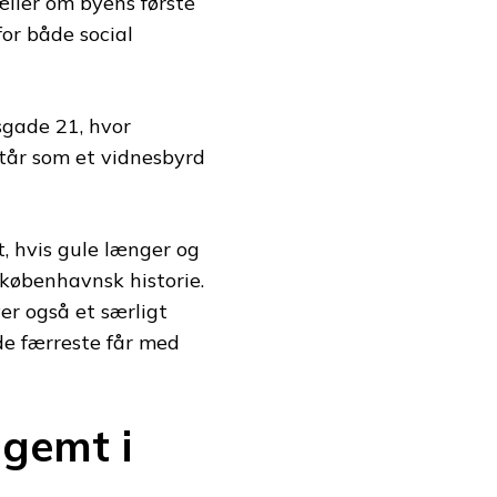
æller om byens første
or både social
sgade 21, hvor
tår som et vidnesbyrd
, hvis gule længer og
 københavnsk historie.
ver også et særligt
 de færreste får med
 gemt i