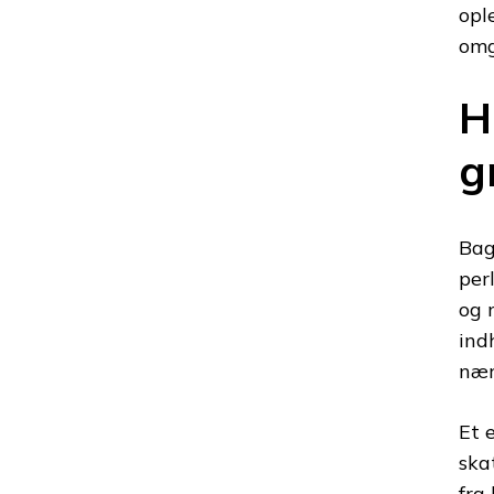
opl
omg
H
g
Bag
per
og 
ind
nær
Et 
ska
fra