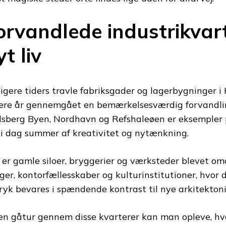
orvandlede industrikvar
yt liv
ligere tiders travle fabriksgader og lagerbygninger i
ere år gennemgået en bemærkelsesværdig forvandli
lsberg Byen, Nordhavn og Refshaleøen er eksempler p
 i dag summer af kreativitet og nytænkning.
 er gamle siloer, bryggerier og værksteder blevet o
iger, kontorfællesskaber og kulturinstitutioner, hvor d
ryk bevares i spændende kontrast til nye arkitektonisk
en gåtur gennem disse kvarterer kan man opleve, hv