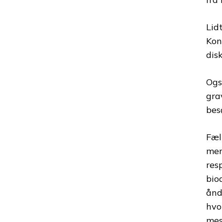
Lid
Kon
dis
Ogs
gra
bes
Fæl
men
res
bio
ånd
hvo
mes