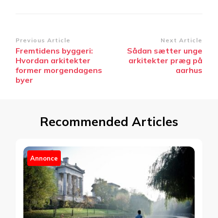
Post
Previous Article
Next Article
Fremtidens byggeri:
Sådan sætter unge
Navigation
Hvordan arkitekter
arkitekter præg på
former morgendagens
aarhus
byer
Recommended Articles
Annonce