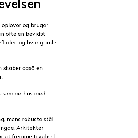
evelsen
i oplever og bruger
n ofte en bevidst
æflader, og hvor gamle
en skaber også en
r.
 – sommerhus med
g, mens robuste stål-
ngde. Arkitekter
for at fremme tryghed,