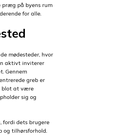
te præg på byens rum
derende for alle.
sted
nde mødesteder, hvor
 aktivt inviterer
bet. Gennem
entrerede greb er
 blot at være
pholder sig og
, fordi dets brugere
b og tilhørsforhold.