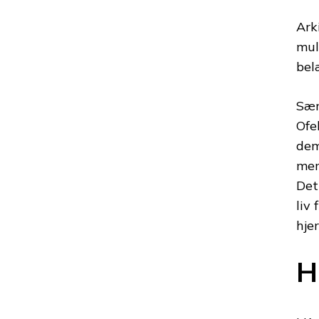
Ark
mul
bel
Sær
Ofe
dem
men
Det
liv
hje
H