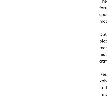
I K
for
spo
mod
Det
pla
mød
his
atm
Res
køb
fæl
inn