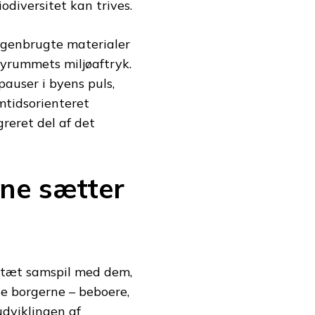
odiversitet kan trives.
 genbrugte materialer
byrummets miljøaftryk.
auser i byens puls,
mtidsorienteret
greret del af det
ne sætter
i tæt samspil med dem,
e borgerne – beboere,
udviklingen af