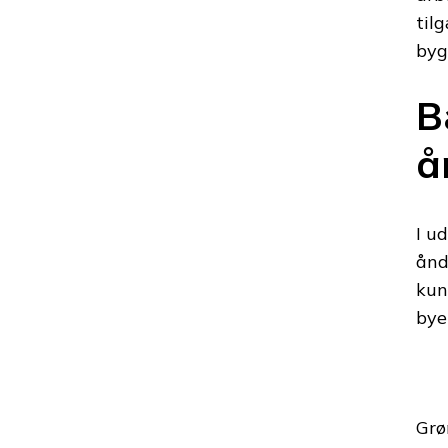
til
byg
B
å
I u
ånd
kun
bye
Grø