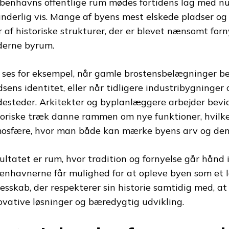
øbenhavns offentlige rum mødes fortidens lag med n
underlig vis. Mange af byens mest elskede pladser og
r af historiske strukturer, der er blevet nænsomt forny
erne byrum.
 ses for eksempel, når gamle brostensbelægninger be
dsens identitet, eller når tidligere industribygninger
esteder. Arkitekter og byplanlæggere arbejder bevi
toriske træk danne rammen om nye funktioner, hvilke
osfære, hvor man både kan mærke byens arv og dens 
ultatet er rum, hvor tradition og fornyelse går hånd 
enhavnerne får mulighed for at opleve byen som et 
lesskab, der respekterer sin historie samtidig med, at
ovative løsninger og bæredygtig udvikling.