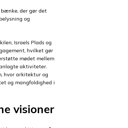
e bænke, der gør det
 belysning og
len, Israels Plads og
engagement, hvilket gør
derstøtte mødet mellem
nlagte aktiviteter.
, hvor arkitektur og
tet og mangfoldighed i
e visioner