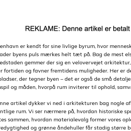
enhavn er kendt for sine livlige byrum, hvor mennesk
lader byens puls mærkes helt tæt på. Bag de mest els
edstaden gemmer der sig en velovervejet arkitektur
er fortiden og favner fremtidens muligheder. Her er d
pladser, der tegner byen – det er også de små detalje
spil og måden, hvorpå rum inviterer til ophold, samv
enne artikel dykker vi ned i arkitekturen bag nogle 
entlige rum. Vi ser nærmere på, hvordan historiske s
ttes sammen, hvordan materialevalg former vores opl
edygtighed og grønne åndehuller får stadig større b