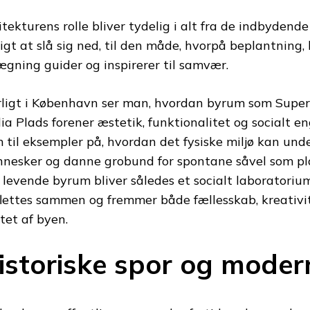
itekturens rolle bliver tydelig i alt fra de indbydend
igt at slå sig ned, til den måde, hvorpå beplantning,
ægning guider og inspirerer til samvær.
ligt i København ser man, hvordan byrum som Superki
lia Plads forener æstetik, funktionalitet og socialt 
 til eksempler på, hvordan det fysiske miljø kan un
nesker og danne grobund for spontane såvel som pla
 levende byrum bliver således et socialt laboratorium
 flettes sammen og fremmer både fællesskab, kreativi
rtet af byen.
istoriske spor og modern