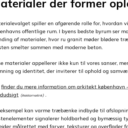
aterialer der former opl
erialevalget spiller en afgørende rolle for, hvordan v
enhavns offentlige rum. I byens bedste byrum ser ma
nding af materialer, hvor ru granit møder blødere tr
sten smelter sammen med moderne beton.
se materialer appellerer ikke kun til vores sanser, m
mning og identitet, der inviterer til ophold og samvæ
r
finder du mere information om arkitekt københavn
dudsigt
.
 eksempel kan varme træbænke indbyde til afslapnin
stenelementer signalerer holdbarhed og bymæssig ty
ejder målrettet med farver, teksturer og overflader 