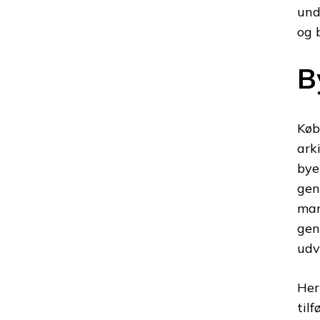
und
og 
B
Køb
ark
bye
gen
man
gen
udv
Her
tilf