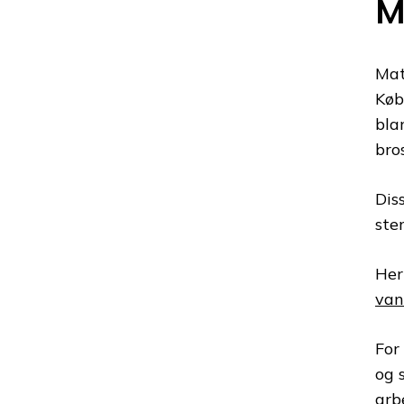
M
Mat
Køb
bla
bro
Dis
ste
He
van
For
og 
arb