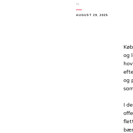
by
AUGUST 29, 2025
Køb
og 
hov
eft
og 
sam
I d
off
fle
bær