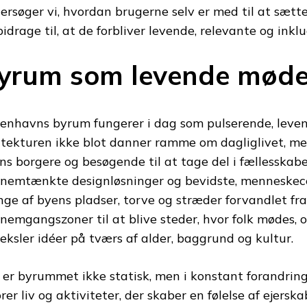
ersøger vi, hvordan brugerne selv er med til at sæt
bidrage til, at de forbliver levende, relevante og inklu
yrum som levende møde
enhavns byrum fungerer i dag som pulserende, leve
itekturen ikke blot danner ramme om dagliglivet, men
ns borgere og besøgende til at tage del i fællesska
nemtænkte designløsninger og bevidste, menneskec
ge af byens pladser, torve og stræder forvandlet fra
nemgangszoner til at blive steder, hvor folk mødes, o
eksler idéer på tværs af alder, baggrund og kultur.
 er byrummet ikke statisk, men i konstant forandring
ører liv og aktiviteter, der skaber en følelse af ejerska