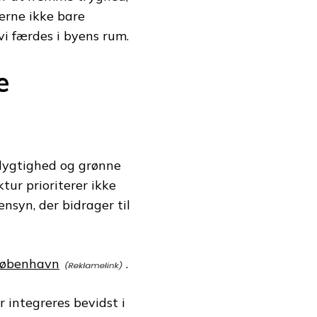
erne ikke bare
vi færdes i byens rum.
e
edygtighed og grønne
tur prioriterer ikke
nsyn, der bidrager til
 københavn
.
integreres bevidst i