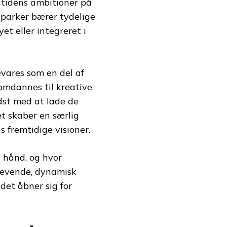
utidens ambitioner på
 parker bærer tydelige
et eller integreret i
vares som en del af
 omdannes til kreative
dst med at lade de
t skaber en særlig
fremtidige visioner.
i hånd, og hvor
levende, dynamisk
 det åbner sig for