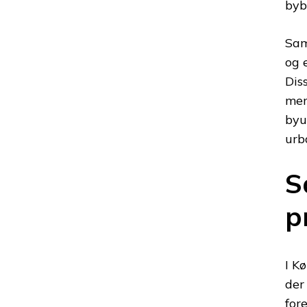
byb
Sam
og 
Dis
men
byu
urba
S
p
I K
der
for