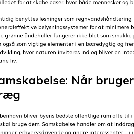
illedet for at skabe oaser, hvor både mennesker og bi
tidig benyttes løsninger som regnvandshåndtering,
energieffektive belysningssystemer for at minimere 
se grønne åndehuller fungerer ikke blot som smukke p
 også som vigtige elementer i en bæredygtig og fre
dvikling, hvor naturen inviteres ind og bliver en inte
ne liv.
amskabelse: Når bruger
ræg
øbenhavn bliver byens bedste offentlige rum ofte til 
 skal bruge dem. Samskabelse handler om at inddrag
eninger, erhvervsdrivende og andre interessenter – i 