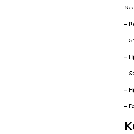
Nog
– R
– Go
– H
– Ø
– H
– F
K