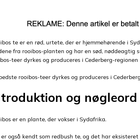
ibos te er en rød, urtete, der er hjemmehørende i Syda
dene fra rooibos-planten og har en sød, nøddeagtig 
ibos-teer dyrkes og produceres i Cederberg-regionen i
bedste rooibos-teer dyrkes og produceres i Cederberg
ntroduktion og nøgleord
ibos er en plante, der vokser i Sydafrika.
 er også kendt som redbush te, og det har eksisteret 