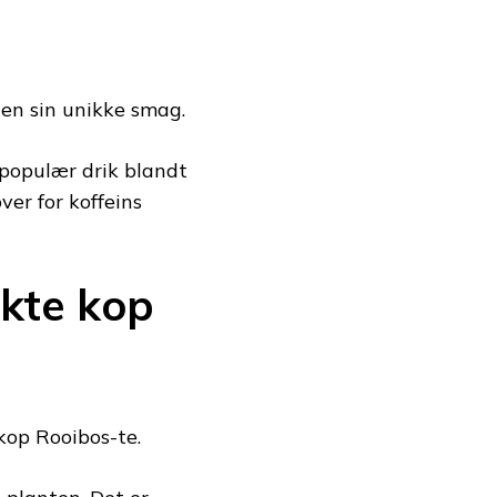
den sin unikke smag.
 populær drik blandt
ver for koffeins
kte kop
 kop Rooibos-te.