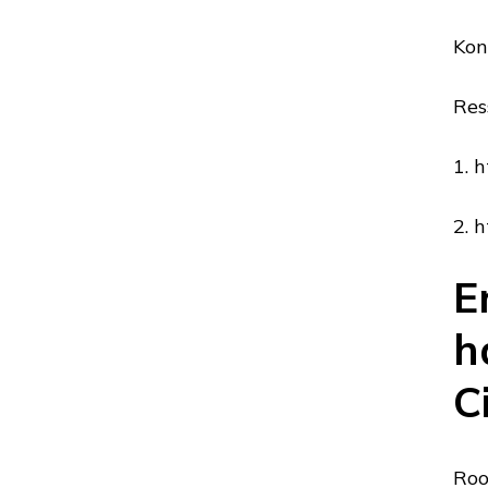
Kon
Res
1. 
2. 
E
h
C
Roo