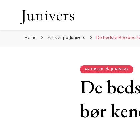
Junivers
Home
Artikler på Junivers
De bedste Rooibos-te
ARTIKLER PÅ JUNIVERS
De beds
bør kend