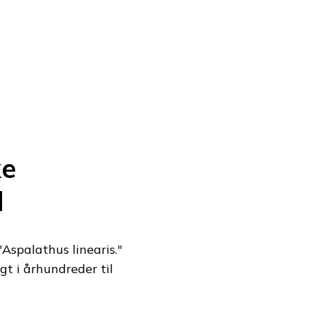
ke
d
"Aspalathus linearis."
gt i århundreder til