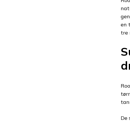
Roo
natu
gen
en 
tre
S
d
Roo
tørr
tan
De 