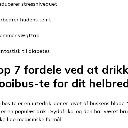
educerer stressniveauet
orbedrer hudens teint
remmer vægttab
antastisk til diabetes
op 7 fordele ved at drik
ooibus-te for dit helbre
ibos te er en urtedrik, der er lavet af buskens blade, 
 er en populær drik i Sydafrika, og den har været bru
skellige medicinske formål.