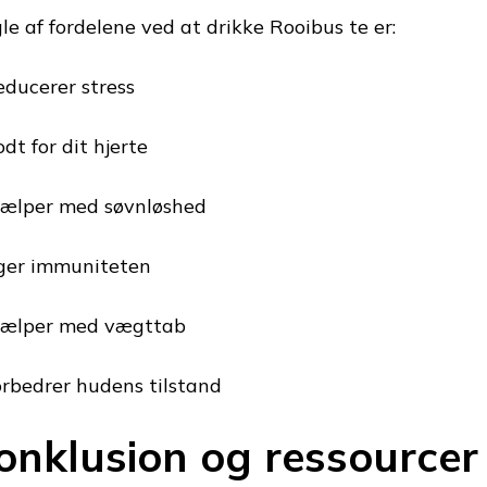
le af fordelene ved at drikke Rooibus te er:
educerer stress
dt for dit hjerte
jælper med søvnløshed
ger immuniteten
jælper med vægttab
orbedrer hudens tilstand
onklusion og ressourcer