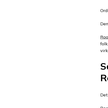
Ord
Den
Rooi
fol
vir
S
R
Det