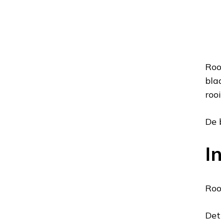
Roo
bla
roo
De 
I
Roo
Det