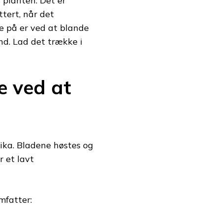
 planten. Det er
ttert, når det
e på er ved at blande
d. Lad det trække i
 ved at
rika. Bladene høstes og
r et lavt
mfatter: