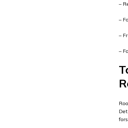
– R
– F
– F
– F
T
R
Roo
Det
for