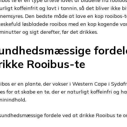
ibos te er en type urtete lavet af bladene fra rooibos
rligt koffeinfrit og lavt i tannin, så det bliver ikke bi
nemsyres. Den bedste måde at lave en kop rooibos-t
teskefuld løsbladede rooibos med en kop kogende van
 minutter og sigt derefter, før det drikkes.
undhedsmæssige fordele
rikke Rooibus-te
ibos er en plante, der vokser i Western Cape i Sydaf
es for at skabe en te, der er naturligt koffeinfri og ha
ninindhold.
sundhedsmæssige fordele ved at drikke Rooibus te o