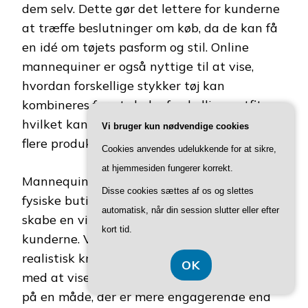
dem selv. Dette gør det lettere for kunderne
at træffe beslutninger om køb, da de kan få
en idé om tøjets pasform og stil. Online
mannequiner er også nyttige til at vise,
hvordan forskellige stykker tøj kan
kombineres for at skabe forskellige outfits,
hvilket kan inspirere kunderne til at købe
Vi bruger kun nødvendige cookies
flere produkter.
Cookies anvendes udelukkende for at sikre,
at hjemmesiden fungerer korrekt.
Mannequiner som et salgsværktøj i både
Disse cookies sættes af os og slettes
fysiske butikker og online handler om at
automatisk, når din session slutter eller efter
skabe en visuel og interaktiv oplevelse for
kort tid.
kunderne. Ved at præsentere tøjet på en
realistisk krop kan mannequinerne hjælpe
OK
med at vise tøjets pasform, bevægelse og stil
på en måde, der er mere engagerende end