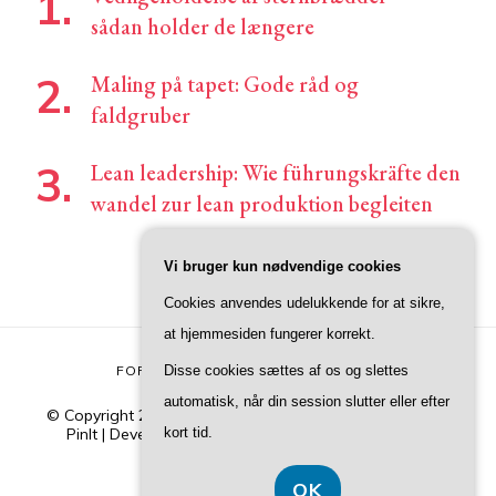
sådan holder de længere
Maling på tapet: Gode råd og
faldgruber
Lean leadership: Wie führungskräfte den
wandel zur lean produktion begleiten
Vi bruger kun nødvendige cookies
Cookies anvendes udelukkende for at sikre,
at hjemmesiden fungerer korrekt.
FORSIDE
KONTAKT
PRIVATLIVSPOLITIK
Disse cookies sættes af os og slettes
automatisk, når din session slutter eller efter
© Copyright 2026
Junivers
. All Rights Reserved.
Blossom
PinIt | Developed By
Blossom Themes
. Powered by
kort tid.
WordPress
.
Privatlivspolitik
OK