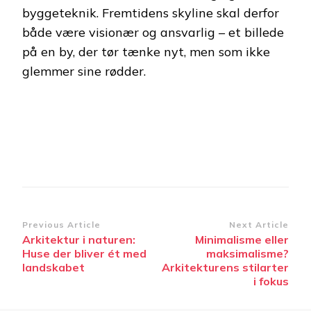
byggeteknik. Fremtidens skyline skal derfor
både være visionær og ansvarlig – et billede
på en by, der tør tænke nyt, men som ikke
glemmer sine rødder.
Post
Previous Article
Next Article
Arkitektur i naturen:
Minimalisme eller
Navigation
Huse der bliver ét med
maksimalisme?
landskabet
Arkitekturens stilarter
i fokus