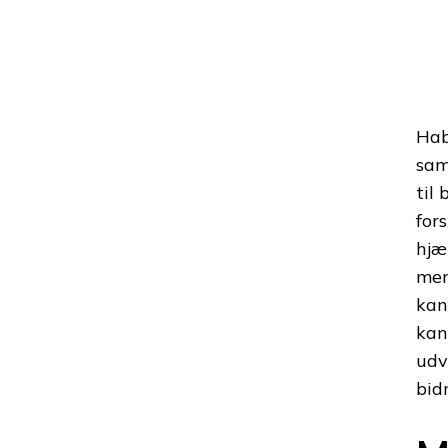
Hab
sam
til 
for
hjæ
men
kan
kan
udv
bid