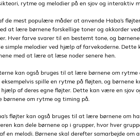
ikteori, rytme og melodier på en sjov og interaktiv 
af de mest populære måder at anvende Haba’s fløjter
ved at lære børnene forskellige toner og akkorder ve
jter. Hver farve svarer til en bestemt tone, og børne
lle simple melodier ved hjælp af farvekoderne. Dette
nene med at lære at læse noder senere hen.
jterne kan også bruges til at lære børnene om rytme
 eksempelvis spille en rytme på fløjten, og børnene 
 hjælp af deres egne fløjter. Dette kan være en sjov 
e børnene om rytme og timing på.
a’s fløjter kan også bruges til at lære børnene om h
eren kan dele børnene op i grupper, hvor hver grupp
 af en melodi. Børnene skal derefter samarbejde om a