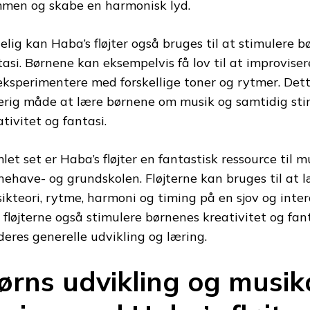
men og skabe en harmonisk lyd.
elig kan Haba’s fløjter også bruges til at stimulere b
tasi. Børnene kan eksempelvis få lov til at improvise
eksperimentere med forskellige toner og rytmer. Det
erig måde at lære børnene om musik og samtidig sti
ativitet og fantasi.
let set er Haba’s fløjter en fantastisk ressource til 
nehave- og grundskolen. Fløjterne kan bruges til at
ikteori, rytme, harmoni og timing på en sjov og inte
 fløjterne også stimulere børnenes kreativitet og fanta
 deres generelle udvikling og læring.
ørns udvikling og musik