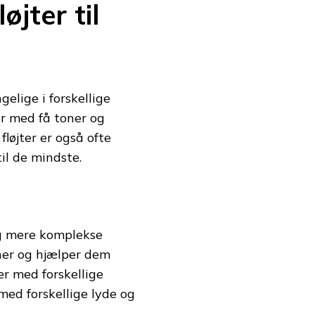
øjter til
gelige i forskellige
ter med få toner og
fløjter er også ofte
til de mindste.
 og mere komplekse
vner og hjælper dem
er med forskellige
med forskellige lyde og