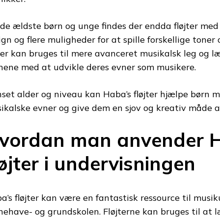
 de ældste børn og unge findes der endda fløjter me
ign og flere muligheder for at spille forskellige toner
jter kan bruges til mere avanceret musikalsk leg og 
nene med at udvikle deres evner som musikere.
set alder og niveau kan Haba’s fløjter hjælpe børn m
ikalske evner og give dem en sjov og kreativ måde a
vordan man anvender 
løjter i undervisningen
a’s fløjter kan være en fantastisk ressource til musi
nehave- og grundskolen. Fløjterne kan bruges til at