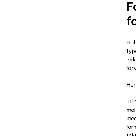
F
f
Haba
typ
enk
far
Her
Til
mel
med
for
tek