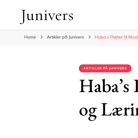
Junivers
Home
Artikler på Junivers
Haba’s Fløjter til Mu
ARTIKLER PÅ JUNIVERS
Haba’s F
og Læri