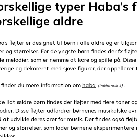
orskellige typer Haba’s fl
orskellige aldre
’s fløjter er designet til børn i alle aldre og er tilgæn
er og størrelser. For de yngste børn findes der fx fløj
le melodier, som er nemme at lære og spille på. Disse 
verige og dekoreret med sjove figurer, der appellerer 
 finder du mere information om
haba
.
 de lidt ældre børn findes der fløjter med flere toner
odier. Disse fløjter udfordrer børnenes musikalske e
 at udvikle deres ører for musik. Der findes også fløjt
mer og størrelser, som lader børnene eksperimentere 
nikker.