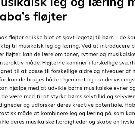
usikalsk leg og læring 
aba’s fløjter
a’s fløjter er ikke blot et sjovt legetøj til børn – de 
ktøj til musikalsk leg og læring. Ved at introducere bø
er fløjter, kan de lære om toner, rytmer og musikalsk
interaktiv måde. Fløjterne kommer i forskellige svær
ignet til at passe til forskellige aldre og niveauer af 
for kan de bruges både i hjemmet og i undervisnin
kan hjælpe med at udvikle børns musikalske evner og
 de være med til at styrke børns selvtillid og selvvæ
digheder og udforsker deres kreative potentiale. Haba’
tastisk måde at kombinere leg og læring på, som ka
ikle deres musikalske færdigheder og skabe en livslan