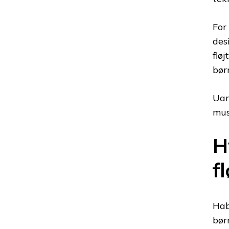
For
des
flø
bør
Uan
mus
H
f
Hab
bør