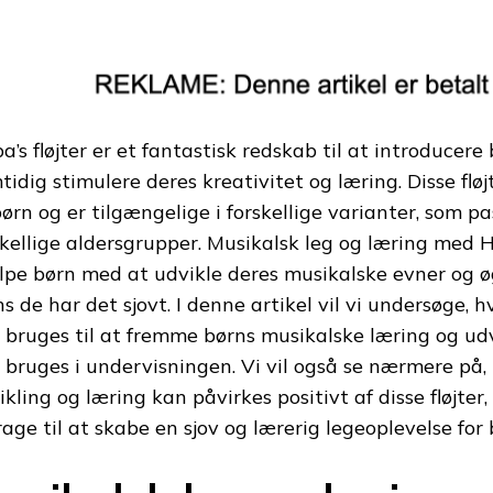
a’s fløjter er et fantastisk redskab til at introducere
tidig stimulere deres kreativitet og læring. Disse fløj
børn og er tilgængelige i forskellige varianter, som pas
skellige aldersgrupper. Musikalsk leg og læring med H
lpe børn med at udvikle deres musikalske evner og øge
s de har det sjovt. I denne artikel vil vi undersøge, h
 bruges til at fremme børns musikalske læring og ud
 bruges i undervisningen. Vi vil også se nærmere på,
ikling og læring kan påvirkes positivt af disse fløjte
rage til at skabe en sjov og lærerig legeoplevelse for 