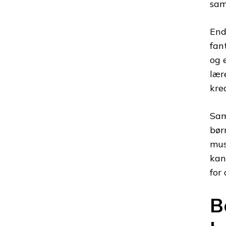
sam
End
fan
og 
lær
kre
Sam
bør
mus
kan
for
B