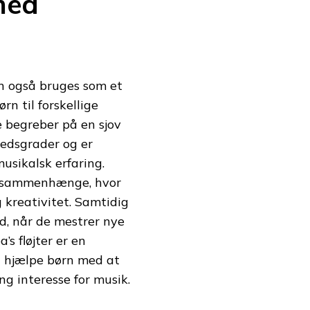
med
kan også bruges som et
rn til forskellige
e begreber på en sjov
hedsgrader og er
musikalsk erfaring.
gssammenhænge, hvor
 kreativitet. Samtidig
rd, når de mestrer nye
s fløjter er en
n hjælpe børn med at
g interesse for musik.