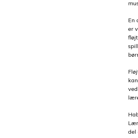
mus
En 
er 
flø
spi
bør
Flø
kan
ved
lær
Hab
Lær
del