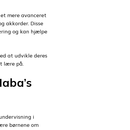
d et mere avanceret
 og akkorder. Disse
læring og kan hjælpe
ed at udvikle deres
t lære på.
Haba’s
kundervisning i
 lære børnene om