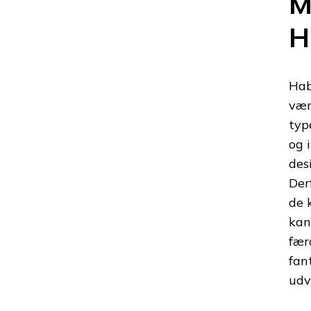
M
H
Hab
vær
typ
og 
des
Der
de 
kan
fær
fan
udv