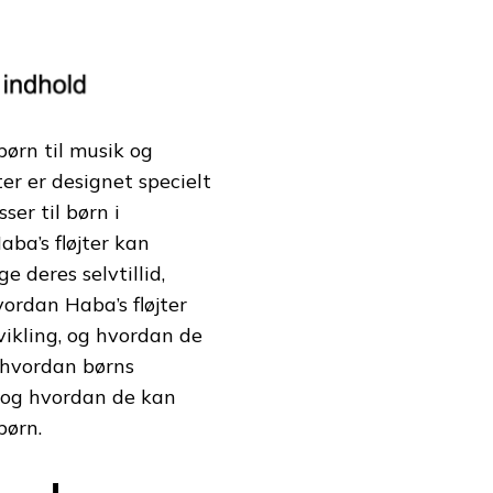
 børn til musik og
ter er designet specielt
ser til børn i
aba’s fløjter kan
 deres selvtillid,
vordan Haba’s fløjter
vikling, og hvordan de
 hvordan børns
r, og hvordan de kan
børn.