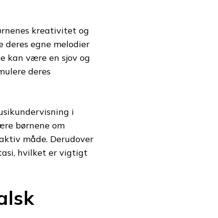
ørnenes kreativitet og
re deres egne melodier
te kan være en sjov og
mulere deres
musikundervisning i
 lære børnene om
raktiv måde. Derudover
si, hvilket er vigtigt
alsk