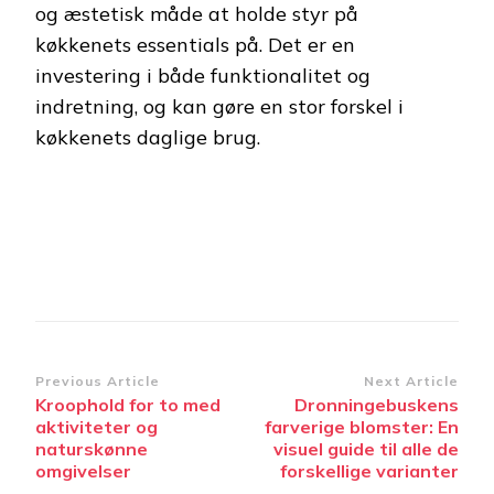
og æstetisk måde at holde styr på
køkkenets essentials på. Det er en
investering i både funktionalitet og
indretning, og kan gøre en stor forskel i
køkkenets daglige brug.
Post
Previous Article
Next Article
Kroophold for to med
Dronningebuskens
Navigation
aktiviteter og
farverige blomster: En
naturskønne
visuel guide til alle de
omgivelser
forskellige varianter