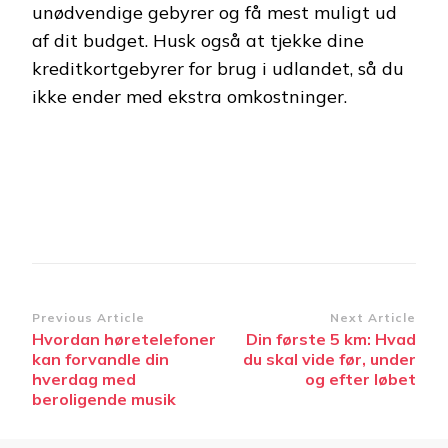
unødvendige gebyrer og få mest muligt ud
af dit budget. Husk også at tjekke dine
kreditkortgebyrer for brug i udlandet, så du
ikke ender med ekstra omkostninger.
Post
Previous Article
Next Article
Hvordan høretelefoner
Din første 5 km: Hvad
Navigation
kan forvandle din
du skal vide før, under
hverdag med
og efter løbet
beroligende musik