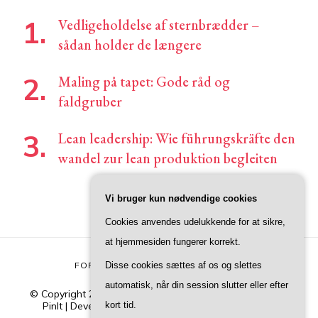
Vedligeholdelse af sternbrædder –
sådan holder de længere
Maling på tapet: Gode råd og
faldgruber
Lean leadership: Wie führungskräfte den
wandel zur lean produktion begleiten
Vi bruger kun nødvendige cookies
Cookies anvendes udelukkende for at sikre,
at hjemmesiden fungerer korrekt.
Disse cookies sættes af os og slettes
FORSIDE
KONTAKT
PRIVATLIVSPOLITIK
automatisk, når din session slutter eller efter
© Copyright 2026
Junivers
. All Rights Reserved.
Blossom
kort tid.
PinIt | Developed By
Blossom Themes
. Powered by