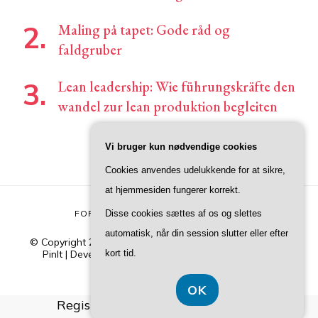
Maling på tapet: Gode råd og
faldgruber
Lean leadership: Wie führungskräfte den
wandel zur lean produktion begleiten
Vi bruger kun nødvendige cookies
Cookies anvendes udelukkende for at sikre,
at hjemmesiden fungerer korrekt.
Disse cookies sættes af os og slettes
FORSIDE
KONTAKT
PRIVATLIVSPOLITIK
automatisk, når din session slutter eller efter
© Copyright 2026
Junivers
. All Rights Reserved.
Blossom
kort tid.
PinIt | Developed By
Blossom Themes
. Powered by
WordPress
.
Privatlivspolitik
OK
Registreringsnummer 374 077 39