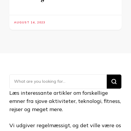
AUGUST 14, 2023
Looking
for
Læs interessante artikler om forskellige
Something?
emner fra sjove aktiviteter, teknologi, fitness,
rejser og meget mere.
Vi udgiver regelmæssigt, og det ville være os