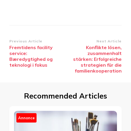
Post
Previous Article
Next Article
Fremtidens facility
Konflikte lösen,
Navigation
service:
zusammenhalt
Bæredygtighed og
stärken: Erfolgreiche
teknologi i fokus
strategien für die
familienkooperation
Recommended Articles
Annonce