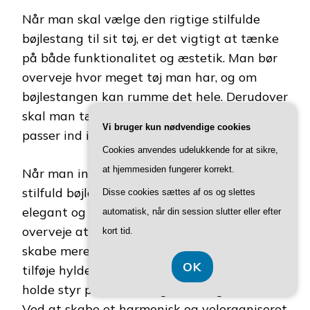
Når man skal vælge den rigtige stilfulde
bøjlestang til sit tøj, er det vigtigt at tænke
på både funktionalitet og æstetik. Man bør
overveje hvor meget tøj man har, og om
bøjlestangen kan rumme det hele. Derudover
skal man tænke på hvordan bøjlestangen
Vi bruger kun nødvendige cookies
passer ind i garderobens indretning og stil.
Cookies anvendes udelukkende for at sikre,
at hjemmesiden fungerer korrekt.
Når man indretter sin garderobe med en
stilfuld bøjlestang, kan man skabe et
Disse cookies sættes af os og slettes
elegant og organiseret miljø. Man kan
automatisk, når din session slutter eller efter
overveje at bruge flere bøjlestænger for at
kort tid.
skabe mere plads til tøjet, eller man kan
OK
tilføje hylder og opbevaringskasser for at
holde styr på tilbehør og mindre genstande.
Ved at skabe et harmonisk og velorganiseret